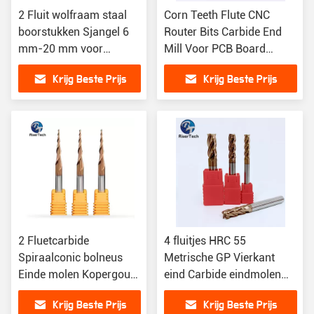
2 Fluit wolfraam staal
Corn Teeth Flute CNC
boorstukken Sjangel 6
Router Bits Carbide End
mm-20 mm voor
Mill Voor PCB Board
kamfering
Carbon Fiber / Houten
Krijg Beste Prijs
Krijg Beste Prijs
Gereedschappen
2 Fluetcarbide
4 fluitjes HRC 55
Spiraalconic bolneus
Metrische GP Vierkant
Einde molen Kopergoud
eind Carbide eindmolen
bekleed voor
CNC bitten Goud gecoat
Krijg Beste Prijs
Krijg Beste Prijs
houtgraveren