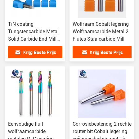
TiN coating
Wolfraam Cobalt legering
Tungstencarbide Metal
Wolfraamcarbide Metal 2
Solid Carbide End Mill
Flutes Staalcarbide Mill
voor het snijden van
Krijg Beste Prijs
Krijg Beste Prijs
roestvrij staal
Eenvoudige fluit
Corrosiebestendig 2 rechte
wolfraamcarbide
router bit Cobalt legering
metalen DLC coating
snijgereedschap met Tian