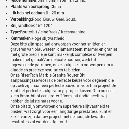
Modelnummer:
6mm, 8mm, 10mm, 12mm...
Plaats van oorsprong:
China
- Ik heb het gedaan.
6 - 20 mm
Verpakking:
Rood, Blauw, Geel, Goud...
Snijrandhoek:
15°-120°
Type:
Routerbit / eindfrees / freesmachine
Kenmerken:
Hoge slijtvastheid
Deze bits zijn speciaal ontworpen voor het snijden en
graveren van blauwsteen, diamantsteen, marmer en graniet
met grote precisie.je kunt makkelijk complexe ontwerpen
maken met gemakVan delicate houtsnijwerk tot
ingewikkelde patronen, onze stukjes zijn ontworpen om u
gladde en precieze resultaten te bieden.
Onze RiserTech Marble Granite Router Bit
aanpassingsservice is de perfecte keuze voor degenen die
op zoek zijn naar een perfecte pasvorm voor hun project.Je
kunt het perfecte stukje voor je project kiezen.Of u nu een
klein 6mm-bit of een groter 20mm-bit nodig heeft, wij
hebben de juiste maat voor u.
Onze bits zijn ontworpen om superieure slijtvastheid te
bieden, wat zorgt voor een langdurige prestatie.u kunt er
zeker van zijn dat uw project met de hoogste kwaliteit
resultaten zal worden afgerond.