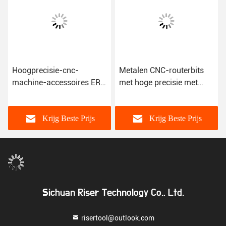
Hoogprecisie-cnc-
Metalen CNC-routerbits
r
machine-accessoires ER-
met hoge precisie met
kollets voor het
vastklemmrijzen
vastklampen van
eindmolens
Krijg Beste Prijs
Krijg Beste Prijs
Sichuan Riser Technology Co., Ltd.
risertool@outlook.com