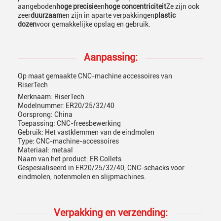
aangeboden
hoge precisie
en
hoge concentriciteit
Ze zijn ook
zeer
duurzaam
en zijn in aparte verpakkingen
plastic
dozen
voor gemakkelijke opslag en gebruik.
Aanpassing:
Op maat gemaakte CNC-machine accessoires van
RiserTech
Merknaam: RiserTech
Modelnummer: ER20/25/32/40
Oorsprong: China
Toepassing: CNC-freesbewerking
Gebruik: Het vastklemmen van de eindmolen
Type: CNC-machine-accessoires
Materiaal: metaal
Naam van het product: ER Collets
Gespesialiseerd in ER20/25/32/40, CNC-schacks voor
eindmolen, notenmolen en slijpmachines.
Verpakking en verzending: