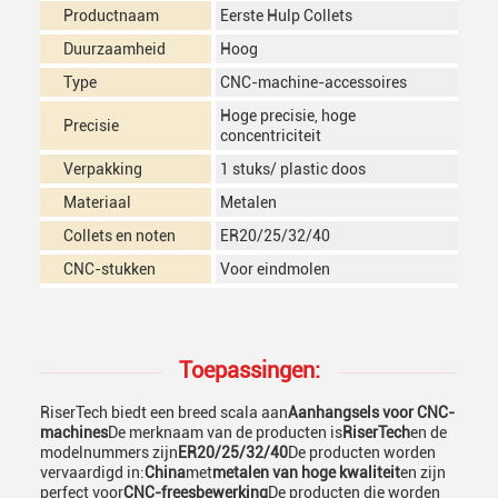
Productnaam
Eerste Hulp Collets
Duurzaamheid
Hoog
Type
CNC-machine-accessoires
Hoge precisie, hoge
Precisie
concentriciteit
Verpakking
1 stuks/ plastic doos
Materiaal
Metalen
Collets en noten
ER20/25/32/40
CNC-stukken
Voor eindmolen
Toepassingen:
RiserTech biedt een breed scala aan
Aanhangsels voor CNC-
machines
De merknaam van de producten is
RiserTech
en de
modelnummers zijn
ER20/25/32/40
De producten worden
vervaardigd in:
China
met
metalen van hoge kwaliteit
en zijn
perfect voor
CNC-freesbewerking
De producten die worden