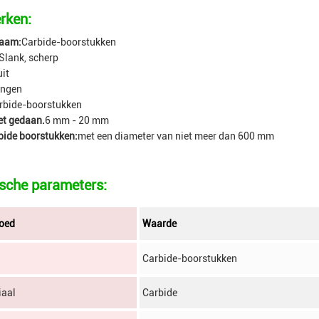
rken:
aam:
Carbide-boorstukken
Slank, scherp
uit
ingen
rbide-boorstukken
het gedaan.
6 mm - 20 mm
bide boorstukken:
met een diameter van niet meer dan 600 mm
sche parameters:
oed
Waarde
Carbide-boorstukken
iaal
Carbide