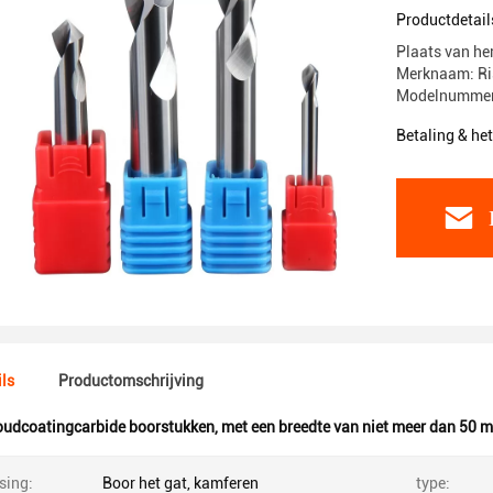
Productdetail
Plaats van he
Merknaam: Ri
Modelnummer
Betaling & he
ls
Productomschrijving
udcoatingcarbide boorstukken
,
met een breedte van niet meer dan 50 
sing:
Boor het gat, kamferen
type: