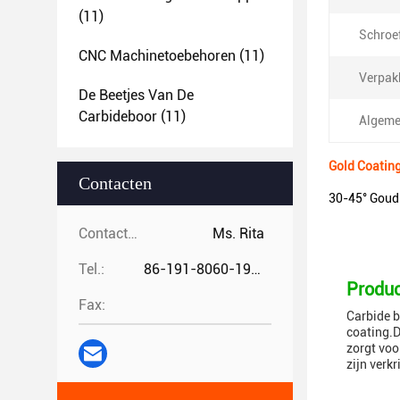
(11)
Schroe
CNC Machinetoebehoren
(11)
Verpak
De Beetjes Van De
Carbideboor
(11)
Algeme
Gold Coatin
Contacten
30-45° Goud
Contacten:
Ms. Rita
Tel.:
86-191-8060-1981
Produc
Fax:
Carbide b
coating.D
zorgt voo
zijn verk