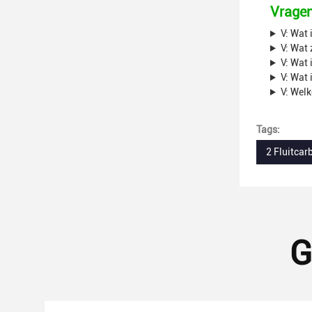
Vragen
V: Wat 
V: Wat
V: Wat
V: Wat 
V: Wel
Tags:
2 Fluitcar
G