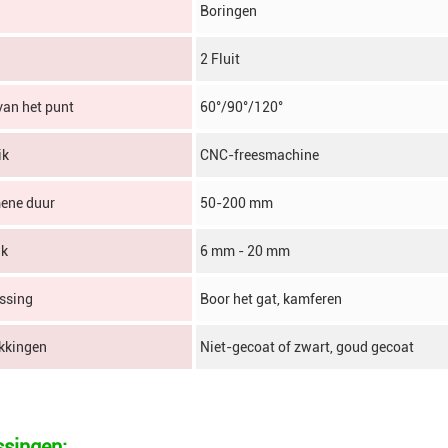
Boringen
2 Fluit
van het punt
60°/90°/120°
ik
CNC-freesmachine
ene duur
50-200 mm
nk
6 mm - 20 mm
ssing
Boor het gat, kamferen
kkingen
Niet-gecoat of zwart, goud gecoat
singen: