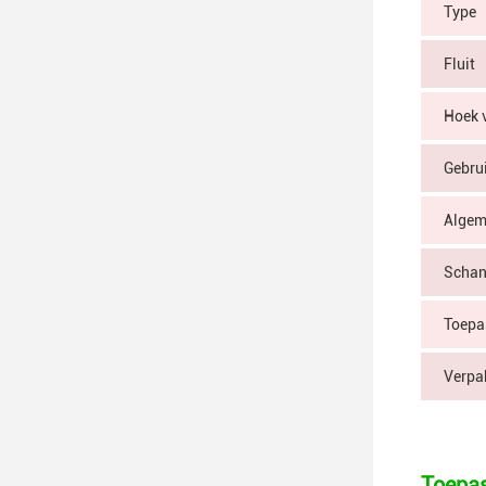
Type
Fluit
Hoek 
Gebru
Algem
Scha
Toepa
Verpa
Toepas