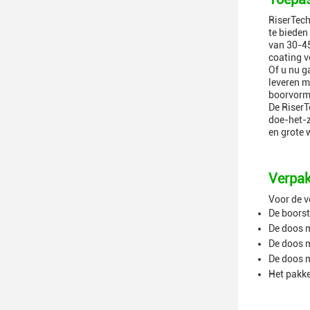
RiserTech
te bieden
van 30-45
coating v
Of u nu g
leveren m
boorvormi
De Riser
doe-het-z
en grote 
Verpak
Voor de v
De boorst
De doos m
De doos m
De doos m
Het pakke