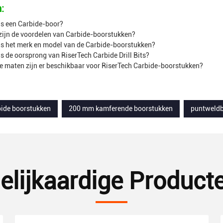
:
is een Carbide-boor?
 zijn de voordelen van Carbide-boorstukken?
 is het merk en model van de Carbide-boorstukken?
is de oorsprong van RiserTech Carbide Drill Bits?
ke maten zijn er beschikbaar voor RiserTech Carbide-boorstukken?
bide boorstukken
200 mm kamferende boorstukken
puntweldb
elijkaardige Product