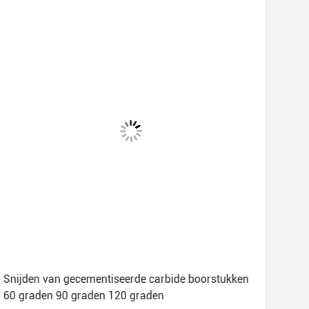
Snijden van gecementiseerde carbide boorstukken
50-2
60 graden 90 graden 120 graden
Voo