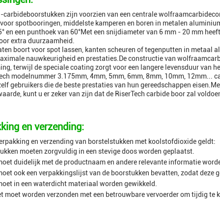
-carbideboorstukken zijn voorzien van een centrale wolfraamcarbidecon
 voor spotbooringen, middelste kamperen en boren in metalen aluminium
° en een punthoek van 60°Met een snijdiameter van 6 mm - 20 mm heeft
oor extra duurzaamheid.
aten boort voor spot lassen, kanten scheuren of tegenputten in metaal
aximale nauwkeurigheid en prestaties.De constructie van wolfraamcarb
ng, terwijl de speciale coating zorgt voor een langere levensduur van he
Tech modelnummer 3.175mm, 4mm, 5mm, 6mm, 8mm, 10mm, 12mm... carbid
elf gebruikers die de beste prestaties van hun gereedschappen eisen.Me
waarde, kunt u er zeker van zijn dat de RiserTech carbide boor zal voldo
king en verzending:
erpakking en verzending van borstelstukken met koolstofdioxide geldt:
ukken moeten zorgvuldig in een stevige doos worden geplaatst.
oet duidelijk met de productnaam en andere relevante informatie word
oet ook een verpakkingslijst van de boorstukken bevatten, zodat deze ge
oet in een waterdicht materiaal worden gewikkeld.
t moet worden verzonden met een betrouwbare vervoerder om tijdig te 