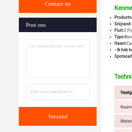
Contact nu
Kenme
Productn
Post ons
Snijrand:
Fluit:
2 Fl
Type:
Bor
Naam:
Ca
- Ik heb 
Spotscar
Techni
Vastg
Naam
Verzend
Mater