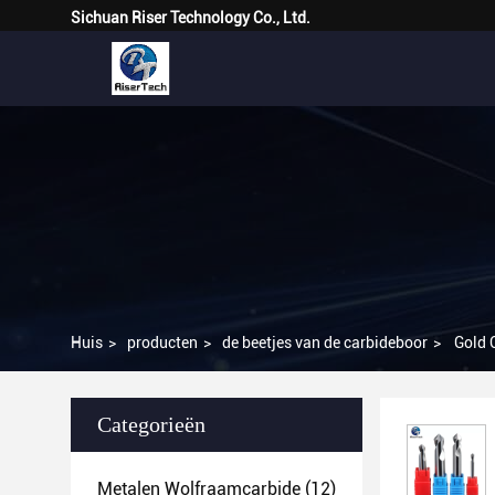
Sichuan Riser Technology Co., Ltd.
Huis
>
producten
>
de beetjes van de carbideboor
>
Gold 
Categorieën
Metalen Wolfraamcarbide
(12)