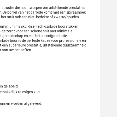
structie die is ontworpen om uitstekende prestaties
.De borrel van het carbide komt met een spiraalhoek
 het stuk ook een niet-bedekte of zwarte/gouden
 aluminium maakt, RiserTech-carbide boorstukken
ide zorgt voor een schone snit met minimale
t gereedschap en een betere snijprestatie.
e boor is de perfecte keuze voor professionele en
t een superieure prestatie, uitstekende duurzaamheid
en aan uw behoeften.
en gelabeld.
makkelijk te volgen zijn.
kunnen worden afgeleverd.