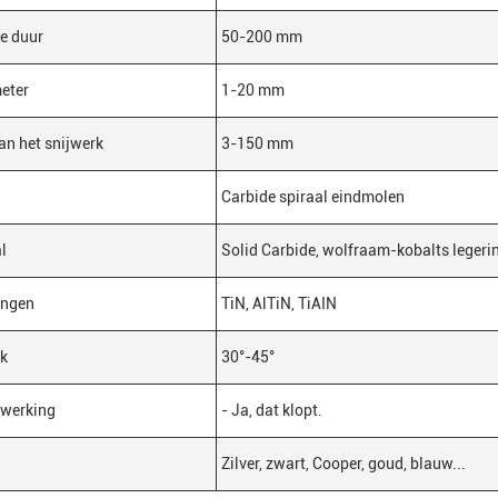
e duur
50-200 mm
eter
1-20 mm
an het snijwerk
3-150 mm
Carbide spiraal eindmolen
l
Solid Carbide, wolfraam-kobalts legeri
ingen
TiN, AlTiN, TiAIN
ek
30°-45°
fwerking
- Ja, dat klopt.
Zilver, zwart, Cooper, goud, blauw...