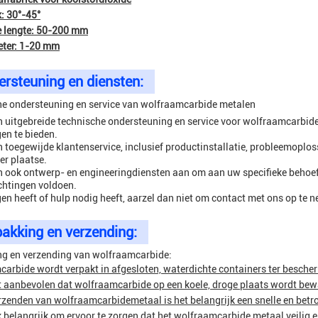
: 30°-45°
 lengte: 50-200 mm
eter: 1-20 mm
rsteuning en diensten:
e ondersteuning en service van wolfraamcarbide metalen
 uitgebreide technische ondersteuning en service voor wolfraamcarbid
en te bieden.
 toegewijde klantenservice, inclusief productinstallatie, probleemoplo
er plaatse.
 ook ontwerp- en engineeringdiensten aan om aan uw specifieke behoefte
chtingen voldoen.
gen heeft of hulp nodig heeft, aarzel dan niet om contact met ons op te 
akking en verzending:
ng en verzending van wolfraamcarbide:
arbide wordt verpakt in afgesloten, waterdichte containers ter bescher
 aanbevolen dat wolfraamcarbide op een koele, droge plaats wordt bew
erzenden van wolfraamcarbidemetaal is het belangrijk een snelle en bet
k belangrijk om ervoor te zorgen dat het wolfraamcarbide metaal veilig en