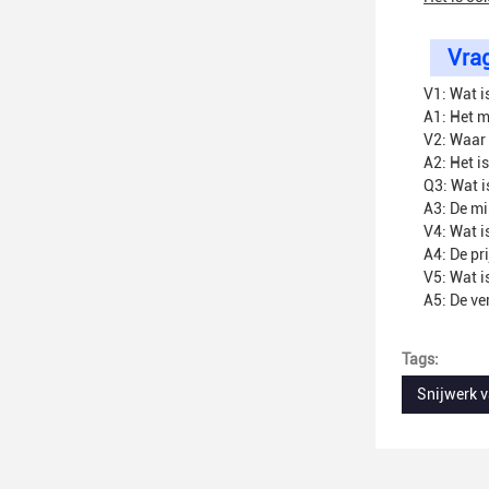
Vra
V1: Wat i
A1: Het m
V2: Waar
A2: Het i
Q3: Wat i
A3: De mi
V4: Wat is
A4: De pr
V5: Wat i
A5: De ve
Tags:
Snijwerk v