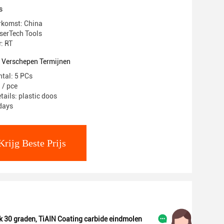
s
rkomst: China
serTech Tools
: RT
t Verschepen Termijnen
ntal: 5 PCs
 / pce
tails: plastic doos
7days
Krijg Beste Prijs
k 30 graden
,
TiAIN Coating carbide eindmolen