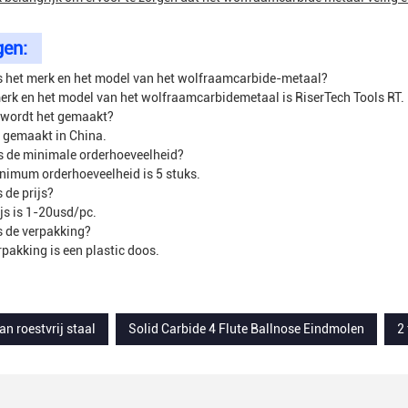
gen:
s het merk en het model van het wolfraamcarbide-metaal?
erk en het model van het wolfraamcarbidemetaal is RiserTech Tools RT.
 wordt het gemaakt?
s gemaakt in China.
s de minimale orderhoeveelheid?
nimum orderhoeveelheid is 5 stuks.
 de prijs?
ijs is 1-20usd/pc.
s de verpakking?
rpakking is een plastic doos.
an roestvrij staal
Solid Carbide 4 Flute Ballnose Eindmolen
2