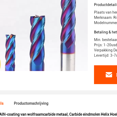
Productdetail
Plaats van he
Merknaam: Ri
Modelnummer
Betaling & he
Min. bestelaa
Prijs: 1-20usd
Verpakking De
Levertijd: 3-
ls
Productomschrijving
AIN-coating van wolfraamcarbide metaal
,
Carbide eindmolen Helix Hoe