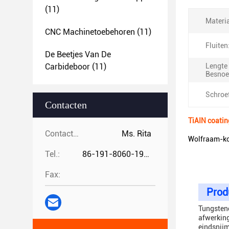
(11)
Materia
CNC Machinetoebehoren
(11)
Fluiten
De Beetjes Van De
Carbideboor
(11)
Lengte
Besnoe
Schroe
Contacten
TiAIN coati
Contacten:
Ms. Rita
Wolfraam-kob
Tel.:
86-191-8060-1981
Fax:
Prod
Tungstenc
afwerking
eindsnijm