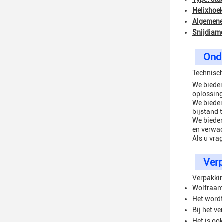
Helixhoek
Algemene
Snijdiam
Onde
Technisch
We bieden
oplossing
We bieden
bijstand t
We bieden
en verwa
Als u vra
Verp
Verpakki
Wolfraamc
Het wordt
Bij het v
Het is oo