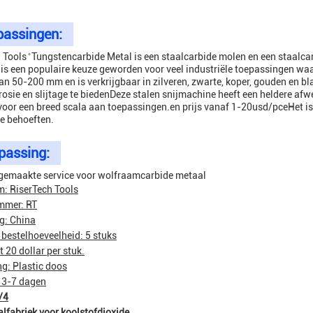
passingen:
 Tools ̊ Tungstencarbide Metal is een staalcarbide molen en een staalca
 is een populaire keuze geworden voor veel industriële toepassingen waa
van 50-200 mm en is verkrijgbaar in zilveren, zwarte, koper, gouden en 
rosie en slijtage te biedenDeze stalen snijmachine heeft een heldere a
 voor een breed scala aan toepassingen.en prijs vanaf 1-20usd/pceHet i
le behoeften.
passing:
gemaakte service voor wolfraamcarbide metaal
: RiserTech Tools
mmer: RT
g: China
bestelhoeveelheid: 5 stuks
ot 20 dollar per stuk.
g: Plastic doos
: 3-7 dagen
/4
alfabriek voor koolstofdioxide