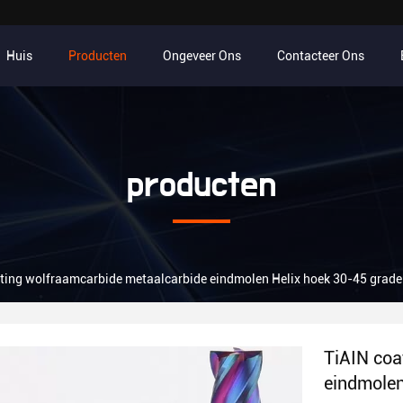
Huis
Producten
Ongeveer Ons
Contacteer Ons
producten
ting wolfraamcarbide metaalcarbide eindmolen Helix hoek 30-45 grad
TiAIN coa
eindmolen