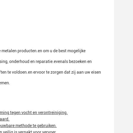
e metalen producten.en om u de best mogelijke
ssing, onderhoud en reparatie.evenals bezoeken en
n te voldoen.en ervoor te zorgen dat zij aan uw eisen
nemen.
ming tegen vocht en verontreiniging.
aard.
rouwbare methode te gebruiken.
 veilig is verpakt voor vervoer.