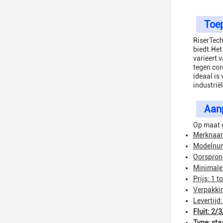
Toe
RiserTech
biedt.Het
varieert 
tegen cor
ideaal is
industrië
Aan
Op maat 
Merknaam
Modelnu
Oorspron
Minimale 
Prijs: 1 t
Verpakkin
Levertijd
Fluit: 2/3
Type: sta