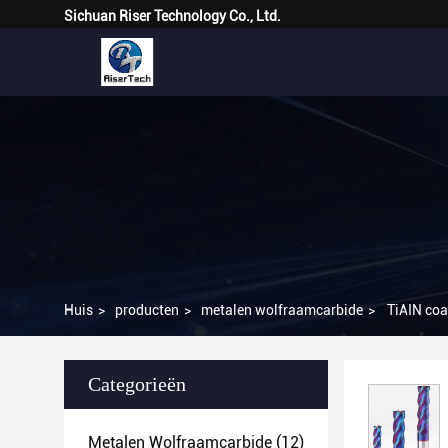
Sichuan Riser Technology Co., Ltd.
Huis
>
producten
>
metalen wolfraamcarbide
>
TiAIN coa
Categorieën
Metalen Wolfraamcarbide
(12)