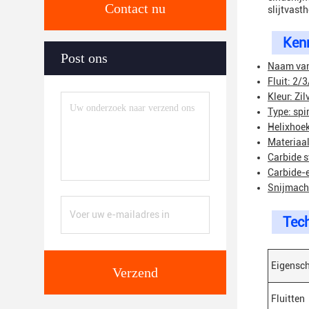
Contact nu
slijtvast
Ken
Post ons
Naam van
Fluit: 2/3
Kleur: Zi
Type: spi
Helixhoek
Materiaal
Carbide s
Carbide-
Snijmachi
Tec
Eigensc
Verzend
Fluitten