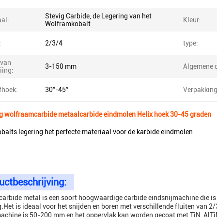
Stevig Carbide, de Legering van het
al:
Kleur:
Wolframkobalt
:
2/3/4
type:
 van
3-150 mm
Algemene d
iing:
fhoek:
30°-45°
Verpakking
ng wolfraamcarbide metaalcarbide eindmolen Helix hoek 30-45 graden
alts legering het perfecte materiaal voor de karbide eindmolen
uctbeschrijving:
arbide metal is een soort hoogwaardige carbide eindsnijmachine die is
.Het is ideaal voor het snijden en boren met verschillende fluiten van 2
achine is 50-200 mm en het oppervlak kan worden gecoat met TiN, AlTi