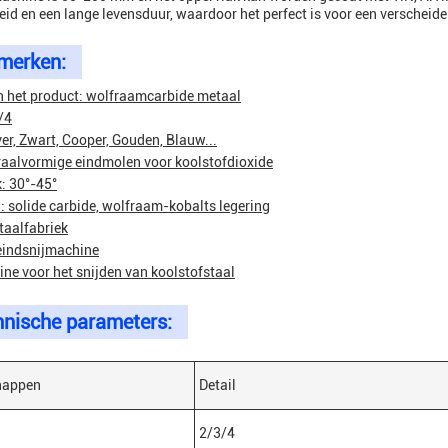
heid en een lange levensduur, waardoor het perfect is voor een versche
merken:
 het product: wolfraamcarbide metaal
/4
lver, Zwart, Cooper, Gouden, Blauw...
raalvormige eindmolen voor koolstofdioxide
: 30°-45°
: solide carbide, wolfraam-kobalts legering
taalfabriek
eindsnijmachine
ne voor het snijden van koolstofstaal
hnische parameters:
happen
Detail
2/3/4