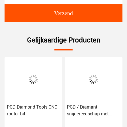
Verzend
Gelijkaardige Producten
PCD Diamond Tools CNC
PCD / Diamant
pen
router bit
snijgereedschap met
en
Ra0.2-Ra0.8 oppervlakte