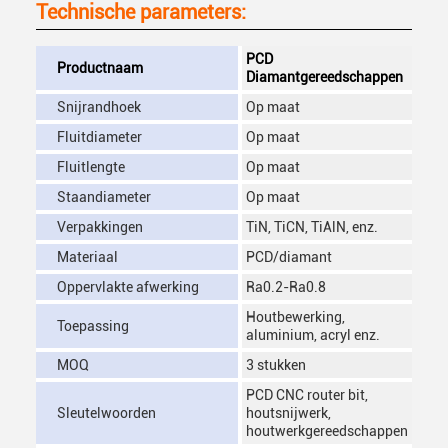
Technische parameters:
PCD
Productnaam
Diamantgereedschappen
Snijrandhoek
Op maat
Fluitdiameter
Op maat
Fluitlengte
Op maat
Staandiameter
Op maat
Verpakkingen
TiN, TiCN, TiAlN, enz.
Materiaal
PCD/diamant
Oppervlakte afwerking
Ra0.2-Ra0.8
Houtbewerking,
Toepassing
aluminium, acryl enz.
MOQ
3 stukken
PCD CNC router bit,
Sleutelwoorden
houtsnijwerk,
houtwerkgereedschappen