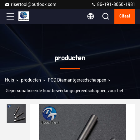
risertool@outlook.com
86-191-8060-1981
Citaat
producten
Huis
>
producten
>
PCD Diamantgereedschappen
>
Gepersonaliseerde houtbewerkingsgereedschappen voor het
snijden van diamanten (PCD) Ra0.2-Ra0.8